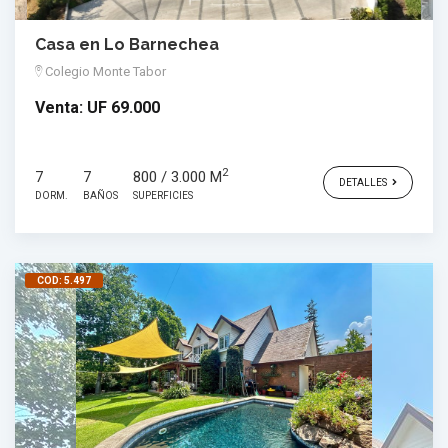
Casa en Lo Barnechea
Colegio Monte Tabor
Venta:
UF 69.000
2
7
7
800 / 3.000 M
DETALLES
DORM.
BAÑOS
SUPERFICIES
COD: 5.497