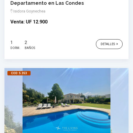
Departamento en Las Condes
Isidora Goynechea
Venta:
UF 12.900
1
2
DETALLES
DORM.
BAÑOS
COD: 5.353