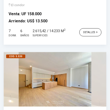
El condor
Venta:
UF 158.000
Arriendo:
US$ 13.500
2
7
6
2.615,42 / 14.233 M
DETALLES
DORM.
BAÑOS
SUPERFICIES
COD: 5.530