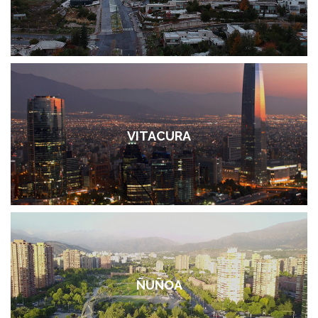
VITACURA
ÑUÑOA