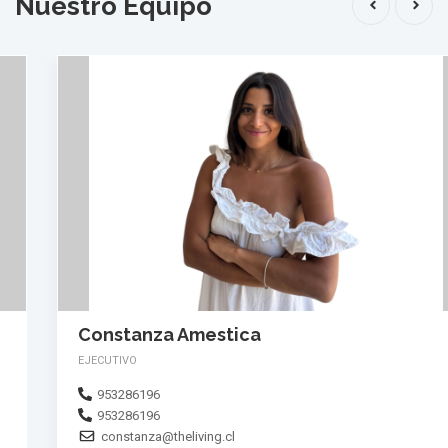
Nuestro Equipo
Constanza Amestica
EJECUTIVO
953286196
953286196
constanza@theliving.cl