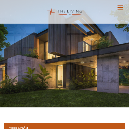
The
Living
Co.
OPERACIÓN