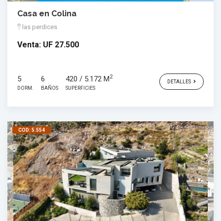
Casa en Colina
las perdices
Venta:
UF 27.500
2
5
6
420 / 5.172 M
DETALLES
DORM.
BAÑOS
SUPERFICIES
COD: 5.554