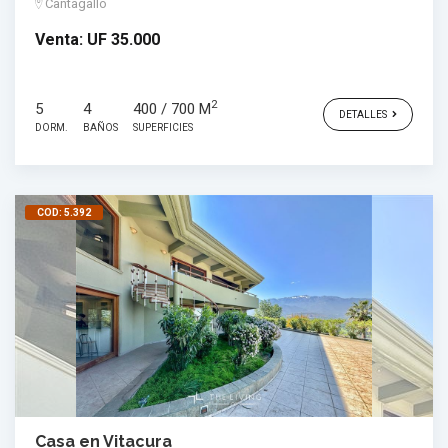
Cantagallo
Venta:
UF 35.000
2
5
4
400 / 700 M
DETALLES
DORM.
BAÑOS
SUPERFICIES
COD: 5.392
Casa en Vitacura