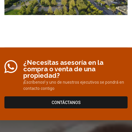
¿Necesitas asesoría en la
compra o venta de una
propiedad?
¡Escríbenos! y uno de nuestros ejecutivos se pondrá en
contacto contigo
CONTÁCTANOS