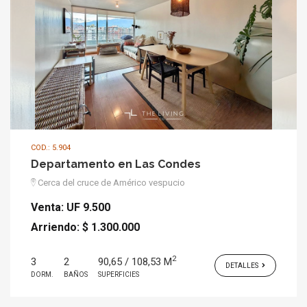
COD.: 5.904
Departamento en Las Condes
Cerca del cruce de Américo vespucio
Venta:
UF 9.500
Arriendo:
$ 1.300.000
2
3
2
90,65 / 108,53 M
DETALLES
DORM.
BAÑOS
SUPERFICIES