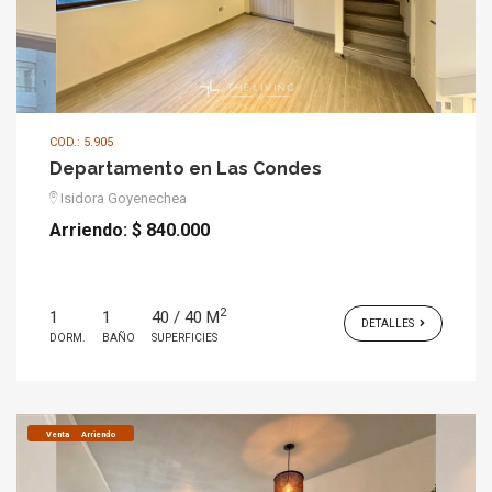
COD.: 5.905
Departamento en Las Condes
Isidora Goyenechea
Arriendo:
$ 840.000
2
1
1
40 / 40 M
DETALLES
DORM.
BAÑO
SUPERFICIES
Venta
Arriendo