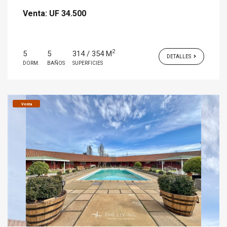
Venta:
UF 34.500
2
5
5
314 / 354 M
DETALLES
DORM.
BAÑOS
SUPERFICIES
Venta