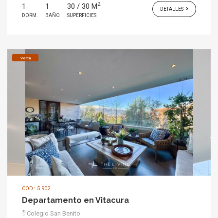
2
1
1
30 / 30 M
DETALLES
DORM.
BAÑO
SUPERFICIES
Venta
COD.: 5.902
Departamento en Vitacura
Colegio San Benito