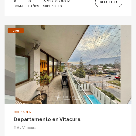
5
5
376 / 5.765 M
DETALLES
DORM.
BAÑOS
SUPERFICIES
Venta
COD.: 5.892
Departamento en Vitacura
Av Vitacura