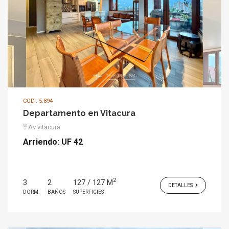
COD.: 5.894
Departamento en Vitacura
Av vitacura
Arriendo:
UF 42
2
3
2
127 / 127 M
DETALLES
DORM.
BAÑOS
SUPERFICIES