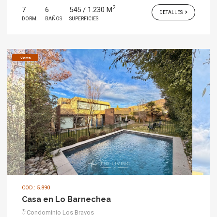
2
7
6
545 / 1.230 M
DETALLES
DORM.
BAÑOS
SUPERFICIES
Venta
COD.: 5.890
Casa en Lo Barnechea
Condominio Los Bravos