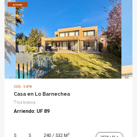
Arriendo
COD.: 5.878
Casa en Lo Barnechea
los bravos
Arriendo:
UF 89
2
5
5
240 / 532 M