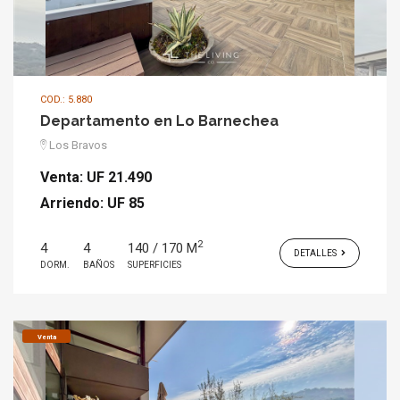
COD.: 5.880
Departamento en Lo Barnechea
Los Bravos
Venta:
UF 21.490
Arriendo:
UF 85
2
4
4
140 / 170 M
DETALLES
DORM.
BAÑOS
SUPERFICIES
Venta