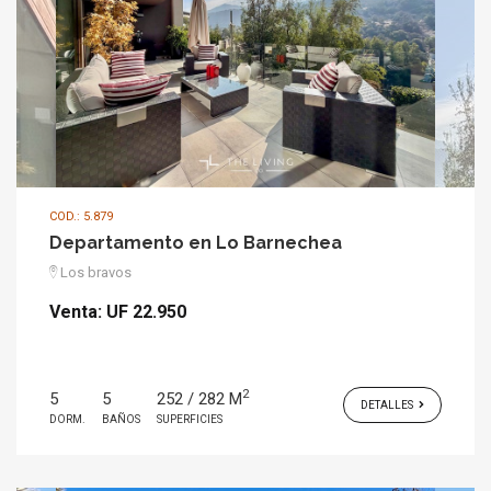
COD.: 5.879
Departamento en Lo Barnechea
Los bravos
Venta:
UF 22.950
2
5
5
252 / 282 M
DETALLES
DORM.
BAÑOS
SUPERFICIES