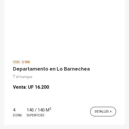
COD.: 5.900
Departamento en Lo Barnechea
el tranque
Venta:
UF 16.200
2
4
140 / 140 M
DETALLES
DORM.
SUPERFICIES