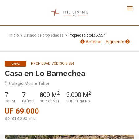
The
Living
Co.
Inicio
Listado de propiedades
Propiedad cod.: 5.554
Anterior
Siguiente
PROPIEDAD CÓDIGO 5.554
VENTA
Casa en Lo Barnechea
Colegio Monte Tabor
2
2
7
7
800 M
3.000 M
DORM.
BAÑOS
SUP. CONST.
SUP. TERRENO
UF 69.000
$ 2.818.290.510